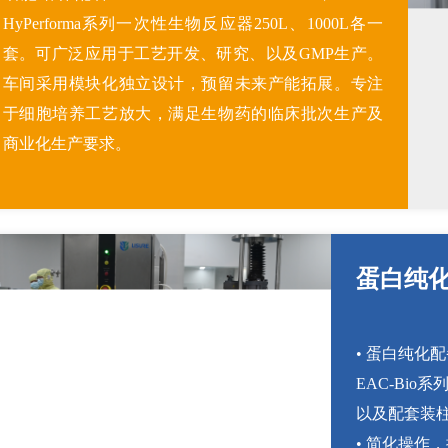
HyPerforma系列一次性生物反应器250L、1000L各一
套。可广泛应用于工艺开发、研究、以及GMP生产。
车间采用模块化独立设计，预留未来产能拓展。专注
于细胞培养工艺放大，满足生物药的临床批次生产及
商业化生产要求。
蛋白纯
• 蛋白纯化配备
EAC-Bio
以及配套装
• 简化操作