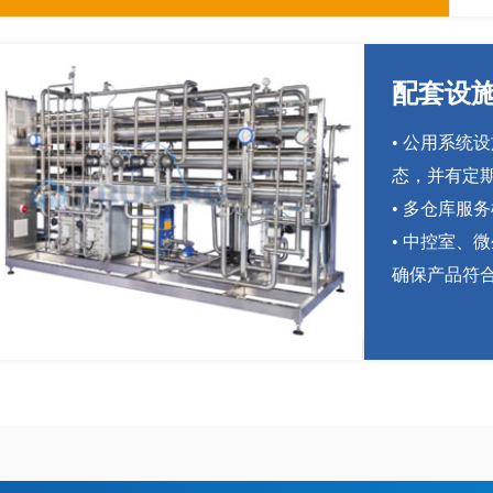
配套设
• 公用系统
态，并有定
•
多仓库服务
•
中控室、微
确保产品符