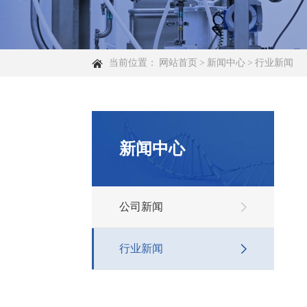
当前位置：
网站首页
>
新闻中心
>
行业新闻
新闻中心
公司新闻
行业新闻