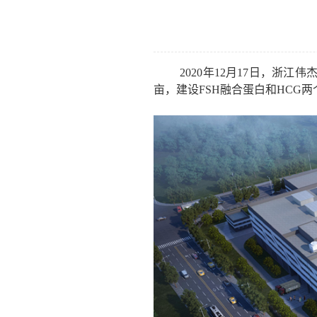
2020年
12
月
17
日，浙江伟
亩，建设
FSH
融合蛋白和
HCG
两