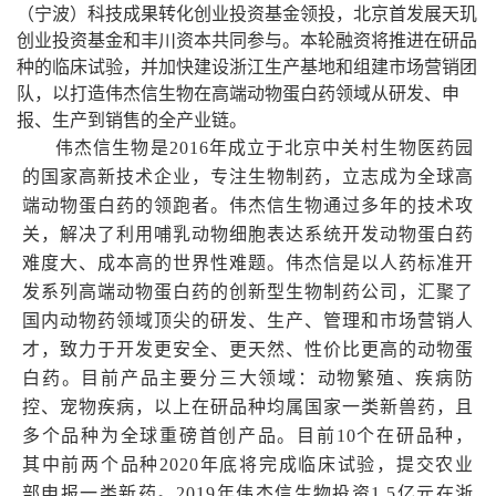
（宁波）科技成果转化创业投资基金领投，北京首发展天玑
创业投资基金和丰川资本共同参与。
本轮融资将推进在研品
种的临床
试验，并加快建设浙江生产基地和组建市场营销团
队，以打造伟杰信生物在高端动物蛋白药领域从研发、申
报、生产到销售的全产业链。
伟杰信生物是2016年成立于北京中关村生物医药园
的国家高新技术企业，专注生物制药，立志成为全球高
端动物蛋白药的领跑者。伟杰信生物通过多年的技术攻
关，解决了利用哺乳动物细胞表达系统开发动物蛋白药
难度大、成本高的世界性难题。伟杰信是以人药标准开
发系列高端动物蛋白药的创新型生物制药公司，汇聚了
国内动物药领域顶尖的研发、生产、管理和市场营销人
才，致力于开发更安全、更天然、性价比更高的动物蛋
白药。目前产品主要分三大领域：动物繁殖、疾病防
控、宠物疾病，以上在研品种均属国家一类新兽药，且
多个品种为全球重磅首创产品。目前10个在研品种，
其中前两个品种2020年底将完成临床试验，提交农业
部申报一类新药。2019年伟杰信生物投资1.5亿元在浙