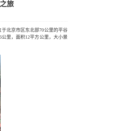
山之旅
位于
北京市
区东北部
70
公里的平谷
6
公里，面积
12
平方公里，大小景