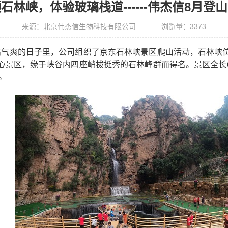
石林峡，体验玻璃栈道------伟杰信8月登
来源：北京伟杰信生物科技有限公司
浏览量：
3373
高气爽的日子里，公司组织了京东石林峡景区爬山活动，石林峡
心景区，缘于峡谷内四座峭拔挺秀的石林峰群而得名。景区全长
。