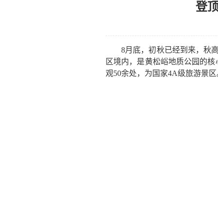
登顶
8月底，初秋已经到来，秋
区境内，是
黄松峪
地质公园的核
观
50
余处，为
国家4A
级旅游景区