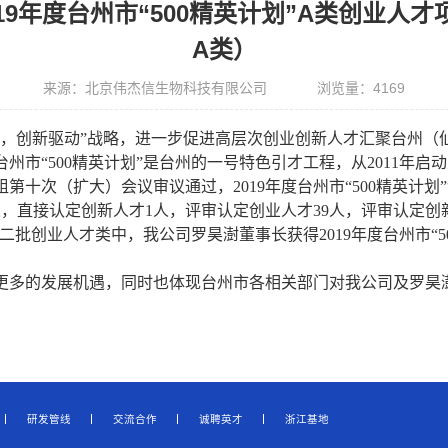
19年度台州市“500精英计划”A类创业人
A类）
来源：北京伟杰信生物科技有限公司
浏览量：
4169
领，创新驱动”战略，进一步促进高层次创业
创新
人才汇聚台州（
台州市
“500
精英计划
”
是台州的一号特色引才工程，从
2011
年启动
组第十次（扩大）会议审议通过，
2019
年度台州市“
500
精英计划
人，直接认定创新人才
1
人，评审认定创业人才
39
人，评审认定创
二批创业人才类中，我公司罗昊澍董事长获得2019年度台州市“5
更多的发展机遇，同时也体现台州市各相关部门对我公司及罗昊
研发管线
交流合作
诚聘英才
浙江基地