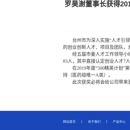
罗昊澍董事长获得20
台州市为深入实施“人才引
的创业创新人才、项目及团队，
经五届市委人才工作领导小
83
人，其中直接认定创业人才
7
在
2019
年度“
500
精英计划”第
持（医药组唯一A类）。
此次获奖必将会给公司带来
网站首页
关于我们
产品中心