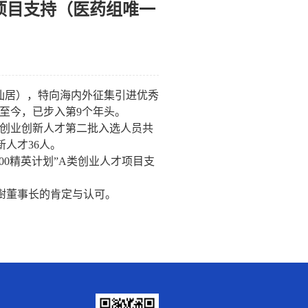
才项目支持（医药组唯一
仙居），特向海内外征集引进优秀
至今，已步入第
9
个年头。
”创业创新人才第二批入选人员共
新人才
36
人。
00精英计划”A类创业人才项目支
澍董事长的肯定与认可。