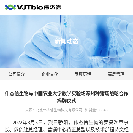
新闻动态
公司简介
企业文化
发展历程
高层管理
伟杰信生物与中国农业大学教学实验场涿州种猪场战略合作
揭牌仪式
来源：北京伟杰信生物科技有限公司
浏览量：
3543
2022
年
8
月
3
日，烈日骄阳。伟杰信生物的罗昊澍董事
长、熊剑胜总经理、营销中心黄正总监以及技术部程诗文经