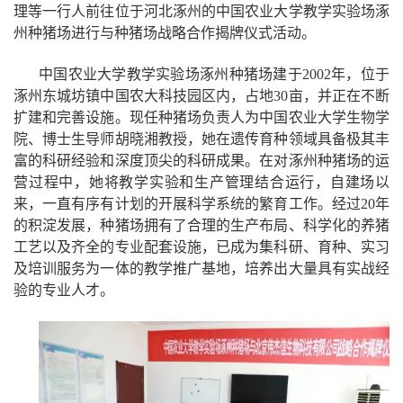
理等一行人前往位于河北涿州的中国农业大学教学实验场涿
州种猪场进行与种猪场战略合作揭牌仪式活动。
中国农业大学教学实验场涿州种猪场建于
2002
年，位于
涿州东城坊镇中国农大科技园区内，占地
30
亩，并正在不断
扩建和完善设施。现任种猪场负责人为中国农业大学生物学
院、博士生导师胡晓湘教授，她在遗传育种领域具备极其丰
富的科研经验和深度顶尖的科研成果。在对涿州种猪场的运
营过程中，她将教学实验和生产管理结合运行，自建场以
来，一直有序有计划的开展科学系统的繁育工作。经过
20
年
的积淀发展，种猪场拥有了合理的生产布局、科学化的养猪
工艺以及齐全的专业配套设施，已成为集科研、育种、实习
及培训服务为一体的教学推广基地，培养出大量具有实战经
验的专业人才。