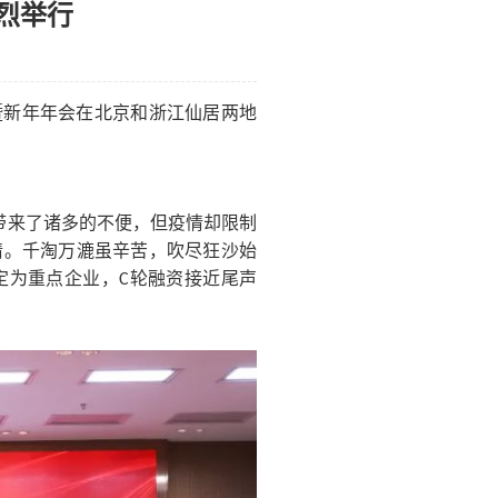
烈举行
流暨新年年会在北京和浙江仙居两地
活带来了诸多的不便，但疫情却限制
情。千淘万漉虽辛苦，吹尽狂沙始
定为重点企业，C轮融资接近尾声