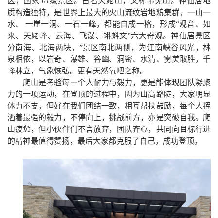
区，国家
5A
级景区。古名天姥山，又称韦羌山。神仙居地
质构造独特，是世界上最大的火山流纹岩地貌集群，一山一
水、 一崖一洞、一石一峰，都能自成一格，形成
“
观音、如
来、天姥峰、云海、飞瀑、蝌蚪文
”
六大奇观。神仙居景区
分南海、北海两块，
”
景区南北两侧，为江南峡谷风光，林
泉相依，以岩奇、瀑雄、谷幽、洞密、水清、雾美取胜，千
峰林立，气象恢弘。更有天然氧吧之称。
爬山是考验每一个人耐力与毅力，更是能体现团队凝聚
力的一项运动，在登顶的过程中，因为山高路陡，大家明显
体力不支，但好在我们团结一致，相互帮扶鼓励，每个人挥
洒着最强的毅力，不停向上，挑战前方，亦是突破自我。爬
山疲惫，但小伙伴们不言放弃，团队齐心，共同向目标行进
的精神最值得赞扬，最后大家都克服了自己，成功登顶。